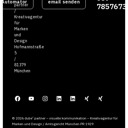
g Automator
email senden
7857673
partner
/
Kreativagentur
für
Marken
und
Design
Hofmannstraße
5
/
81379
München
© 2026 dube⁺ partner – visuelle kommunikation – Kreativagentur für
Marken und Design / Amtsgericht München PR 1929