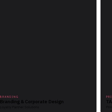
BRANDING
PR
Branding & Corporate Design
TA
Loyalty Partner Solutions
Pri