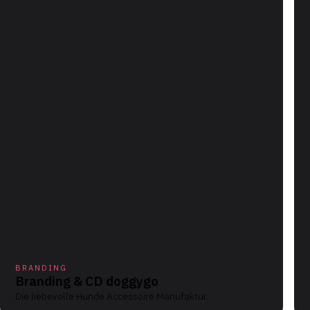
BRANDING
Branding & CD doggygo
Die liebevolle Hunde Accessoire Manufaktur.