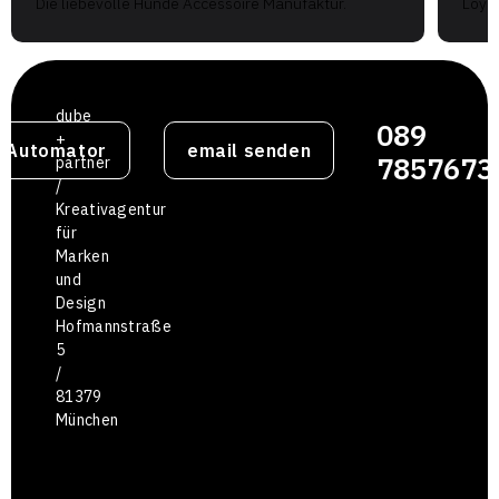
Die liebevolle Hunde Accessoire Manufaktur.
Loyal
dube
089
+
g Automator
email senden
7857673
partner
/
Kreativagentur
für
Marken
und
Design
Hofmannstraße
5
/
81379
München